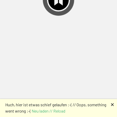
🗙
Huch, hier ist etwas schief gelaufen :-( // Oops, something
went wrong :-(
Neu laden // Reload