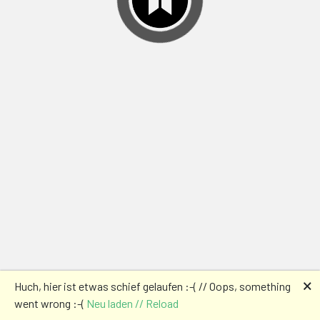
🗙
Huch, hier ist etwas schief gelaufen :-( // Oops, something
went wrong :-(
Neu laden // Reload