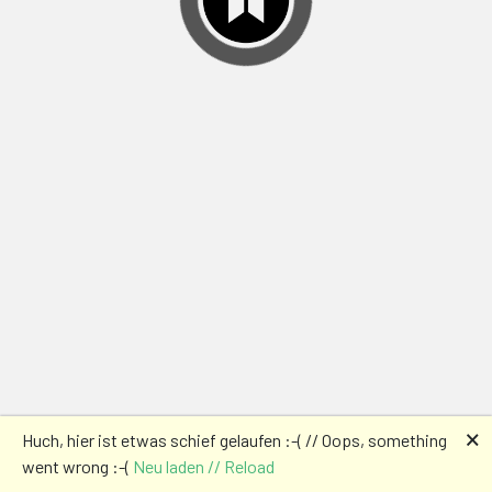
🗙
Huch, hier ist etwas schief gelaufen :-( // Oops, something
went wrong :-(
Neu laden // Reload