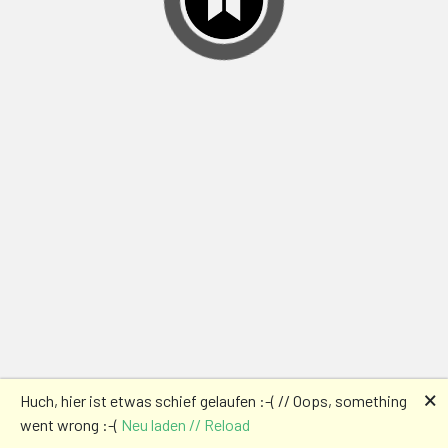
🗙
Huch, hier ist etwas schief gelaufen :-( // Oops, something
went wrong :-(
Neu laden // Reload