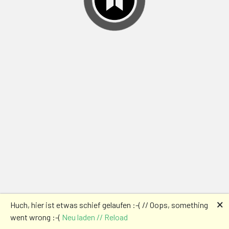
🗙
Huch, hier ist etwas schief gelaufen :-( // Oops, something
went wrong :-(
Neu laden // Reload