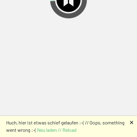
🗙
Huch, hier ist etwas schief gelaufen :-( // Oops, something
went wrong :-(
Neu laden // Reload