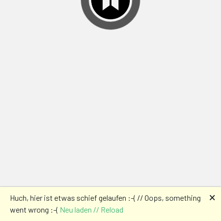
🗙
Huch, hier ist etwas schief gelaufen :-( // Oops, something
went wrong :-(
Neu laden // Reload