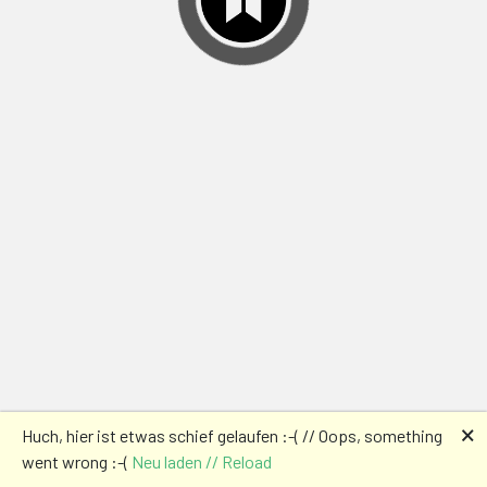
🗙
Huch, hier ist etwas schief gelaufen :-( // Oops, something
went wrong :-(
Neu laden // Reload