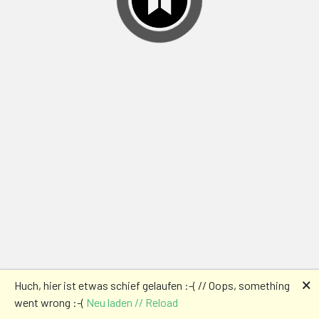
🗙
Huch, hier ist etwas schief gelaufen :-( // Oops, something
went wrong :-(
Neu laden // Reload