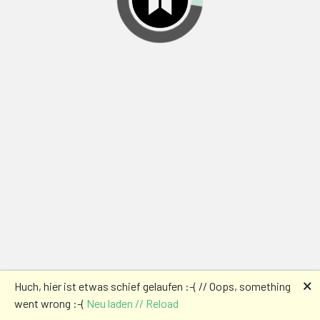
🗙
Huch, hier ist etwas schief gelaufen :-( // Oops, something
went wrong :-(
Neu laden // Reload