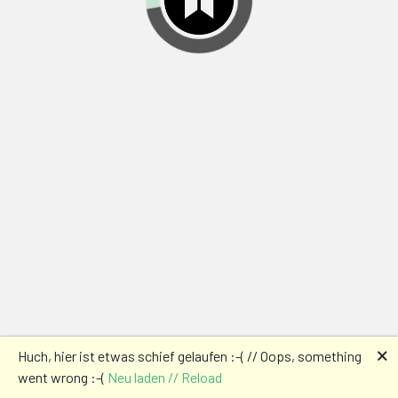
🗙
Huch, hier ist etwas schief gelaufen :-( // Oops, something
went wrong :-(
Neu laden // Reload