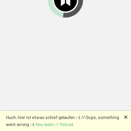
🗙
Huch, hier ist etwas schief gelaufen :-( // Oops, something
went wrong :-(
Neu laden // Reload