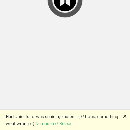
🗙
Huch, hier ist etwas schief gelaufen :-( // Oops, something
went wrong :-(
Neu laden // Reload