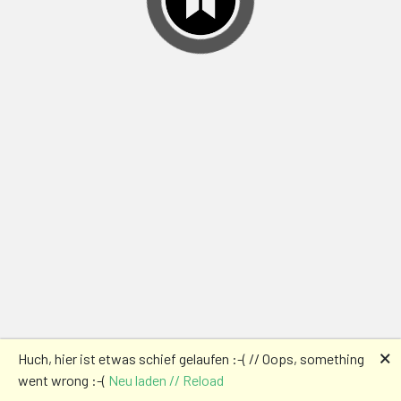
🗙
Huch, hier ist etwas schief gelaufen :-( // Oops, something
went wrong :-(
Neu laden // Reload