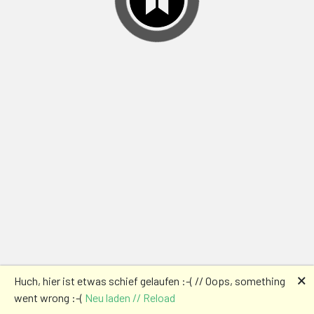
🗙
Huch, hier ist etwas schief gelaufen :-( // Oops, something
went wrong :-(
Neu laden // Reload