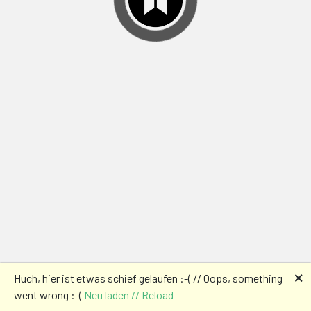
🗙
Huch, hier ist etwas schief gelaufen :-( // Oops, something
went wrong :-(
Neu laden // Reload