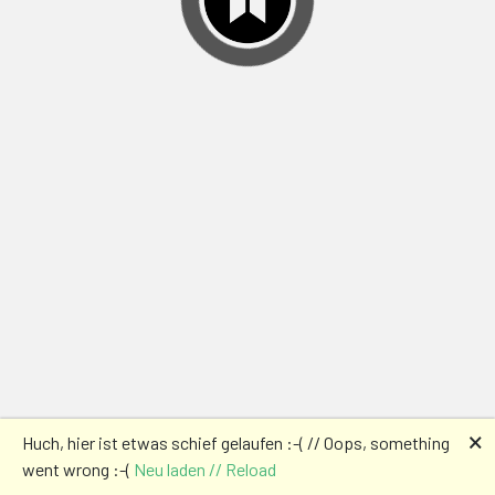
🗙
Huch, hier ist etwas schief gelaufen :-( // Oops, something
went wrong :-(
Neu laden // Reload