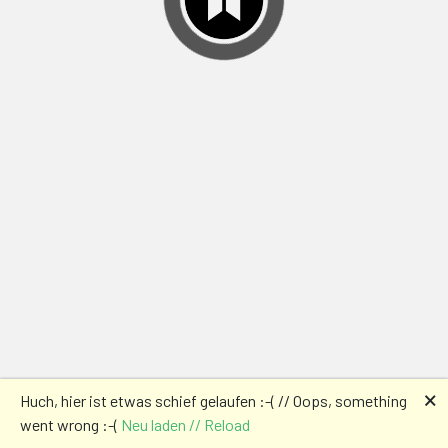
🗙
Huch, hier ist etwas schief gelaufen :-( // Oops, something
went wrong :-(
Neu laden // Reload