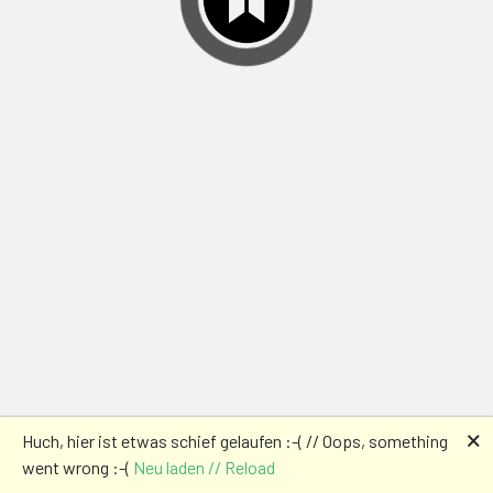
🗙
Huch, hier ist etwas schief gelaufen :-( // Oops, something
went wrong :-(
Neu laden // Reload