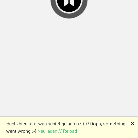
🗙
Huch, hier ist etwas schief gelaufen :-( // Oops, something
went wrong :-(
Neu laden // Reload