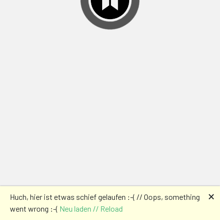
🗙
Huch, hier ist etwas schief gelaufen :-( // Oops, something
went wrong :-(
Neu laden // Reload