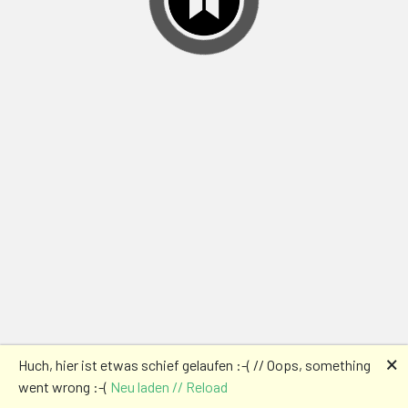
🗙
Huch, hier ist etwas schief gelaufen :-( // Oops, something
went wrong :-(
Neu laden // Reload