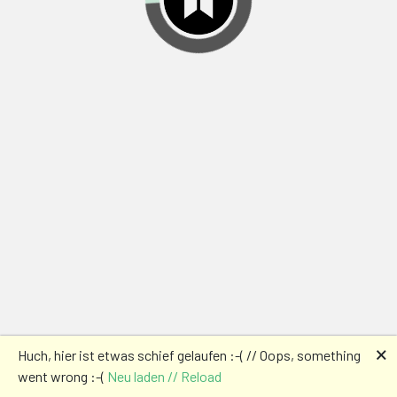
🗙
Huch, hier ist etwas schief gelaufen :-( // Oops, something
went wrong :-(
Neu laden // Reload