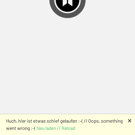
🗙
Huch, hier ist etwas schief gelaufen :-( // Oops, something
went wrong :-(
Neu laden // Reload