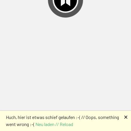
🗙
Huch, hier ist etwas schief gelaufen :-( // Oops, something
went wrong :-(
Neu laden // Reload