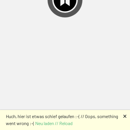
🗙
Huch, hier ist etwas schief gelaufen :-( // Oops, something
went wrong :-(
Neu laden // Reload