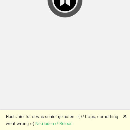
🗙
Huch, hier ist etwas schief gelaufen :-( // Oops, something
went wrong :-(
Neu laden // Reload