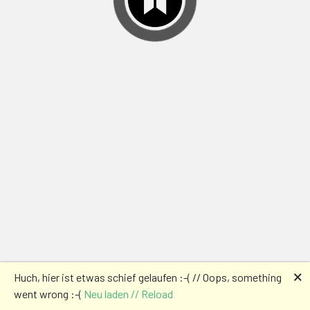
🗙
Huch, hier ist etwas schief gelaufen :-( // Oops, something
went wrong :-(
Neu laden // Reload