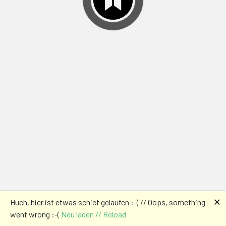
🗙
Huch, hier ist etwas schief gelaufen :-( // Oops, something
went wrong :-(
Neu laden // Reload