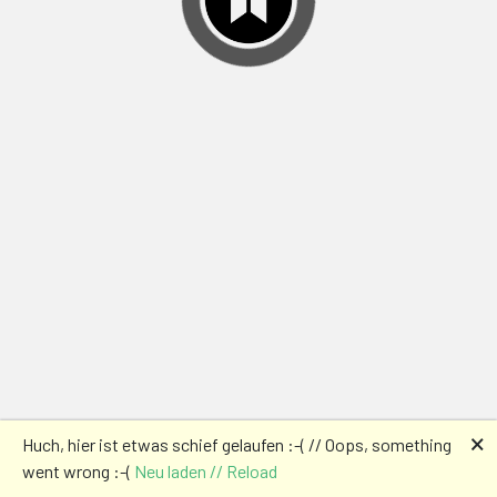
🗙
Huch, hier ist etwas schief gelaufen :-( // Oops, something
went wrong :-(
Neu laden // Reload