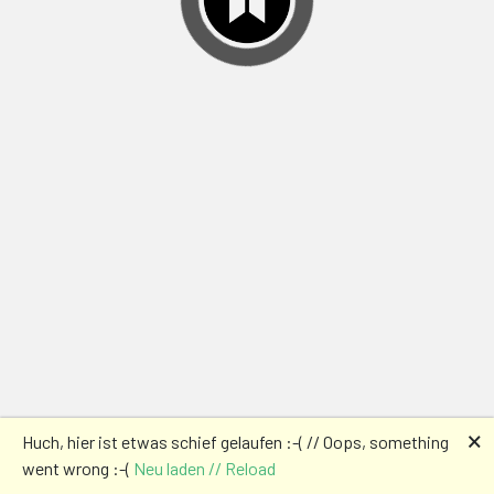
🗙
Huch, hier ist etwas schief gelaufen :-( // Oops, something
went wrong :-(
Neu laden // Reload