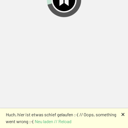
🗙
Huch, hier ist etwas schief gelaufen :-( // Oops, something
went wrong :-(
Neu laden // Reload