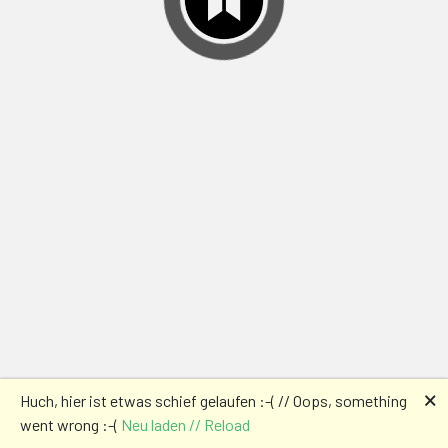
🗙
Huch, hier ist etwas schief gelaufen :-( // Oops, something
went wrong :-(
Neu laden // Reload