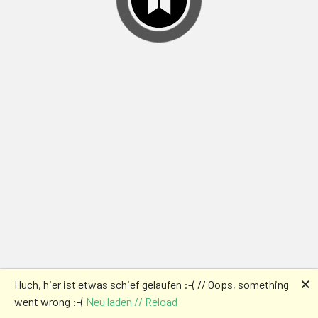
🗙
Huch, hier ist etwas schief gelaufen :-( // Oops, something
went wrong :-(
Neu laden // Reload