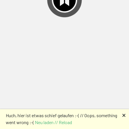
🗙
Huch, hier ist etwas schief gelaufen :-( // Oops, something
went wrong :-(
Neu laden // Reload