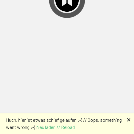
🗙
Huch, hier ist etwas schief gelaufen :-( // Oops, something
went wrong :-(
Neu laden // Reload