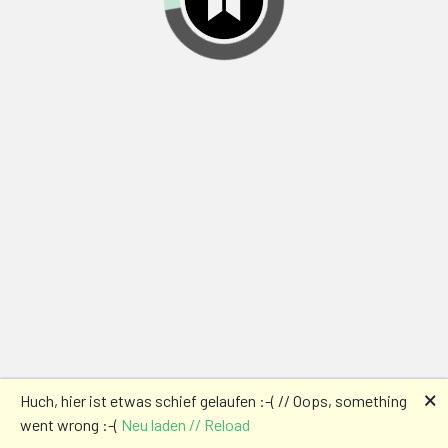
🗙
Huch, hier ist etwas schief gelaufen :-( // Oops, something
went wrong :-(
Neu laden // Reload