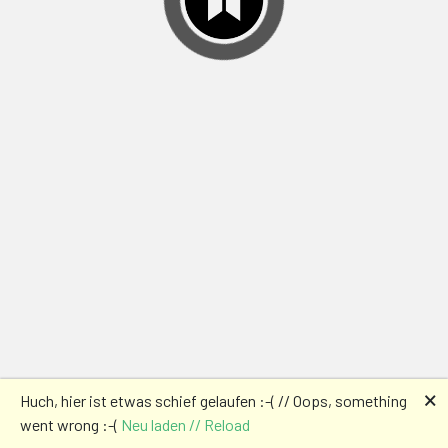
🗙
Huch, hier ist etwas schief gelaufen :-( // Oops, something
went wrong :-(
Neu laden // Reload