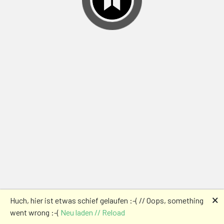
🗙
Huch, hier ist etwas schief gelaufen :-( // Oops, something
went wrong :-(
Neu laden // Reload