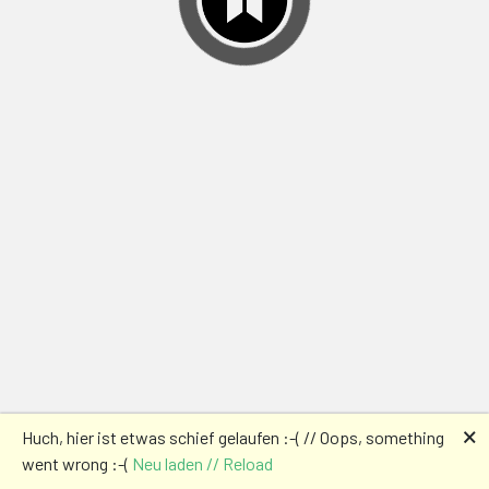
🗙
Huch, hier ist etwas schief gelaufen :-( // Oops, something
went wrong :-(
Neu laden // Reload