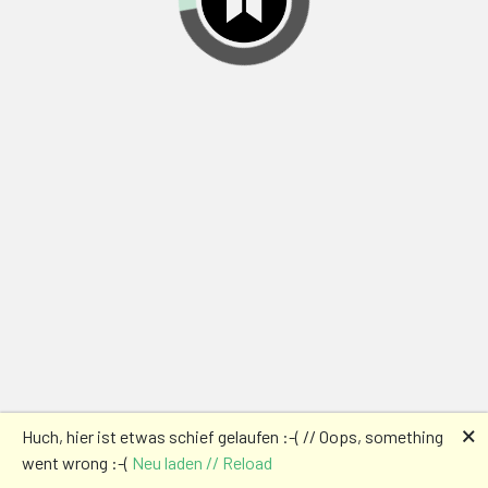
🗙
Huch, hier ist etwas schief gelaufen :-( // Oops, something
went wrong :-(
Neu laden // Reload