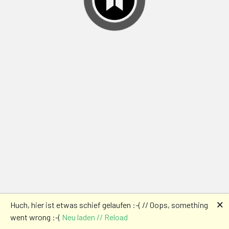
🗙
Huch, hier ist etwas schief gelaufen :-( // Oops, something
went wrong :-(
Neu laden // Reload