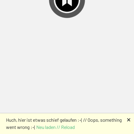
🗙
Huch, hier ist etwas schief gelaufen :-( // Oops, something
went wrong :-(
Neu laden // Reload