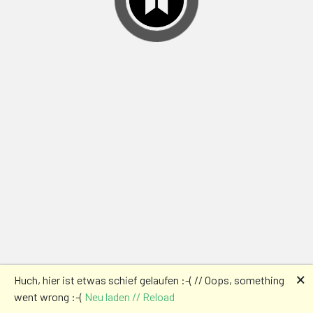
🗙
Huch, hier ist etwas schief gelaufen :-( // Oops, something
went wrong :-(
Neu laden // Reload