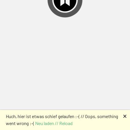
🗙
Huch, hier ist etwas schief gelaufen :-( // Oops, something
went wrong :-(
Neu laden // Reload