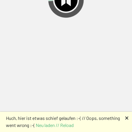
🗙
Huch, hier ist etwas schief gelaufen :-( // Oops, something
went wrong :-(
Neu laden // Reload