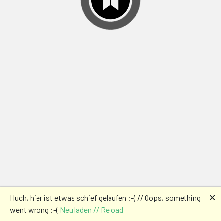
🗙
Huch, hier ist etwas schief gelaufen :-( // Oops, something
went wrong :-(
Neu laden // Reload