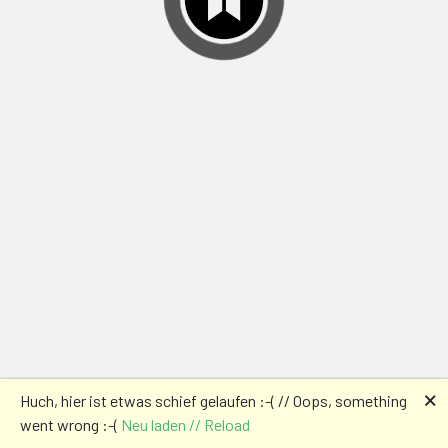
🗙
Huch, hier ist etwas schief gelaufen :-( // Oops, something
went wrong :-(
Neu laden // Reload