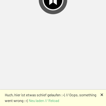
🗙
Huch, hier ist etwas schief gelaufen :-( // Oops, something
went wrong :-(
Neu laden // Reload