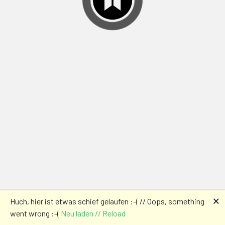
🗙
Huch, hier ist etwas schief gelaufen :-( // Oops, something
went wrong :-(
Neu laden // Reload